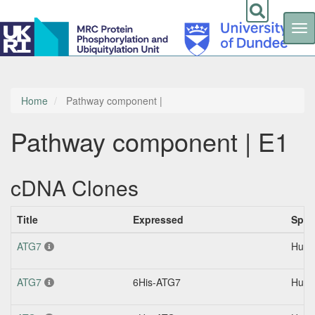
Tog
nav
Skip
to
main
content
Home
Pathway component |
Pathway component | E1
cDNA Clones
Title
Expressed
Spec
ATG7
Hum
ATG7
6His-ATG7
Hum