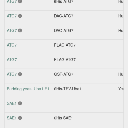
ATG7
6His-ATG7
Hum
ATG7
DAC-ATG7
Hum
ATG7
DAC-ATG7
Hum
ATG7
FLAG ATG7
ATG7
FLAG ATG7
ATG7
GST-ATG7
Hum
Budding yeast Uba1 E1
6His-TEV-Uba1
Yeas
SAE1
SAE1
6His SAE1