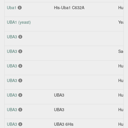
Uba1
His-Uba1 C632A
Hum
UBA1 (yeast)
Yeas
UBA3
UBA3
Sacc
UBA3
Hum
UBA3
Hum
UBA3
UBA3
Hum
UBA3
UBA3
Hum
UBA3
UBA3 6His
Hum